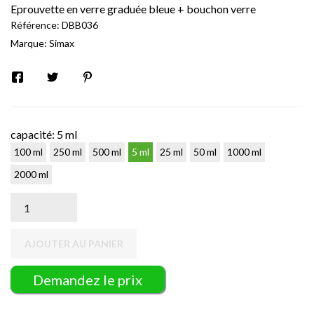
Eprouvette en verre graduée bleue + bouchon verre
Référence:
DBB036
Marque:
Simax
capacité: 5 ml
100 ml
250 ml
500 ml
5 ml
25 ml
50 ml
1000 ml
2000 ml
AJOUTER AU PANIER
Demandez le prix