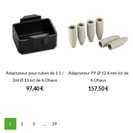
Adaptateur pour tubes de 1.5 /
Adaptateur PP Ø 12.6 mm lot de
2ml Ø 11 lot de 6 Ohaus
6 Ohaus
Prix
Prix
97,40 €
157,50 €
…
1
2
3
29