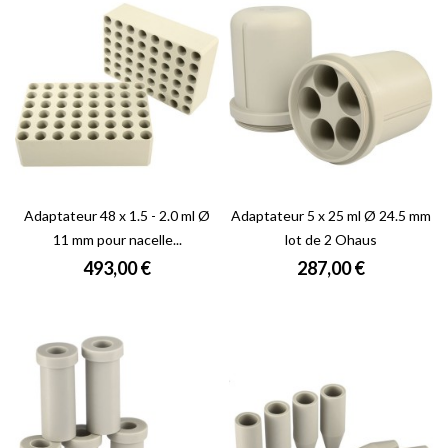
Adaptateur 48 x 1.5 - 2.0 ml Ø
Adaptateur 5 x 25 ml Ø 24.5 mm
11 mm pour nacelle...
lot de 2 Ohaus
Prix
Prix
493,00 €
287,00 €