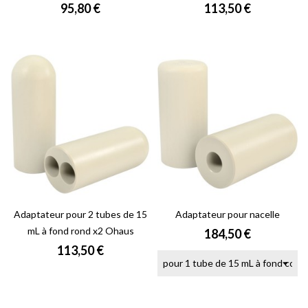
Prix
Prix
95,80 €
113,50 €
Adaptateur pour 2 tubes de 15
Adaptateur pour nacelle
mL à fond rond x2 Ohaus
Prix
184,50 €
Prix
113,50 €