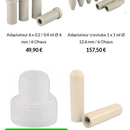
Adaptateur 6 x 0.2 / 0.4 ml Ø 6
Adaptateur cryotube 1 x 1 ml Ø
mm / 6 Ohaus
12.6 mm / 6 Ohaus
Prix
Prix
49,90 €
157,50 €