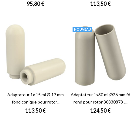
Prix
Prix
95,80 €
113,50 €
NOUVEAU
Adaptateur 1x 15 ml Ø 17 mm
Adaptateur 1x30 ml Ø26 mm fd
fond conique pour rotor...
rond pour rotor 30330878 ,...
Prix
Prix
113,50 €
124,50 €