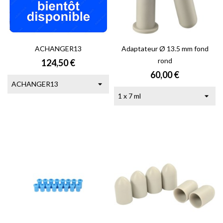
ACHANGER13
Adaptateur Ø 13.5 mm fond
rond
Prix
124,50 €
Prix
60,00 €