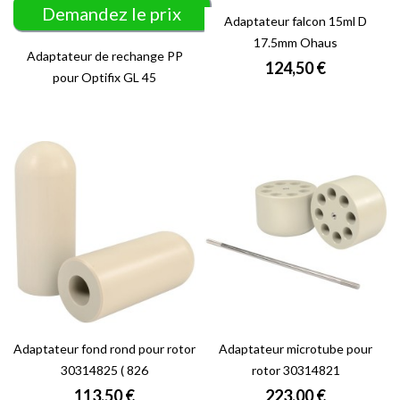
Demandez le prix
Adaptateur falcon 15ml D
17.5mm Ohaus
Adaptateur de rechange PP
Prix
124,50 €
pour Optifix GL 45
Adaptateur fond rond pour rotor
Adaptateur microtube pour
30314825 ( 826
rotor 30314821
Prix
Prix
113,50 €
223,00 €