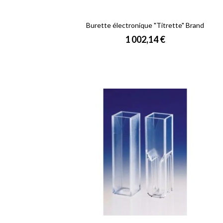
Burette électronique "Titrette" Brand
Prix
1 002,14 €