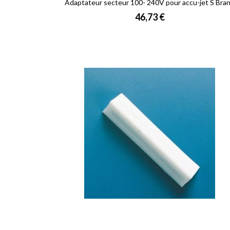
Adaptateur secteur 100- 240V pour accu-jet S Bra
Prix
46,73 €