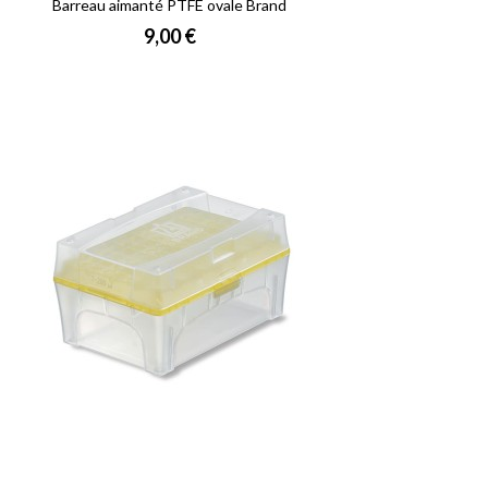
Barreau aimanté PTFE ovale Brand
Prix
9,00 €