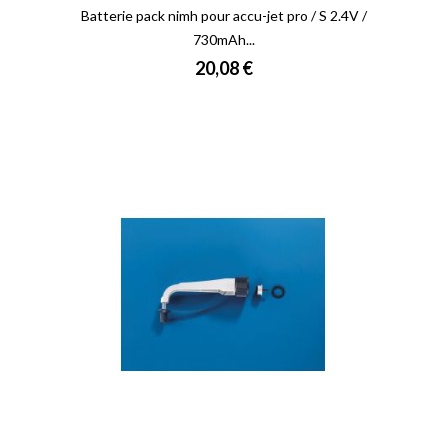
Batterie pack nimh pour accu-jet pro / S 2.4V /
730mAh...
Prix
20,08 €