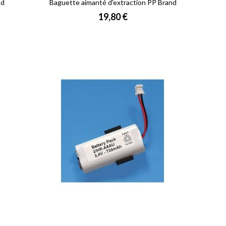
nd
Baguette aimanté d'extraction PP Brand
Prix
19,80 €