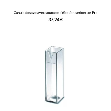
Canule dosage avec soupape d'éjection seripettor Pro
Prix
37,24 €