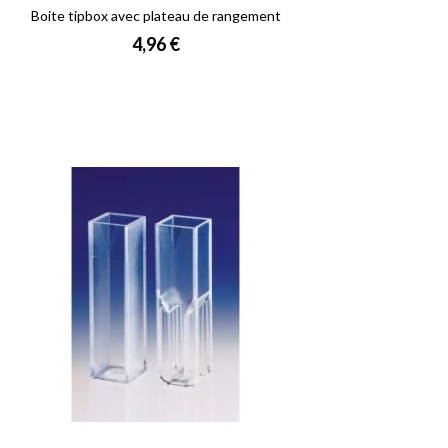
Boite tipbox avec plateau de rangement
Prix
4,96 €