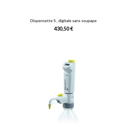
d
Dispensette S , digitale sans soupape
Prix
430,50 €