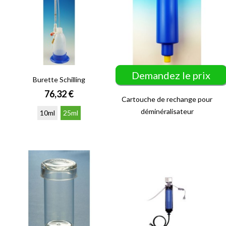
Demandez le prix
Burette Schilling
Prix
76,32 €
Cartouche de rechange pour
déminéralisateur
10ml
25ml