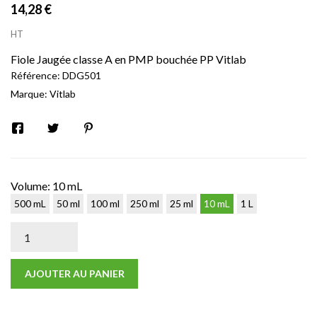
14,28 €
HT
Fiole Jaugée classe A en PMP bouchée PP Vitlab
Référence:
DDG501
Marque:
Vitlab
Volume: 10 mL
500 mL
50 ml
100 ml
250 ml
25 ml
10 mL
1 L
AJOUTER AU PANIER