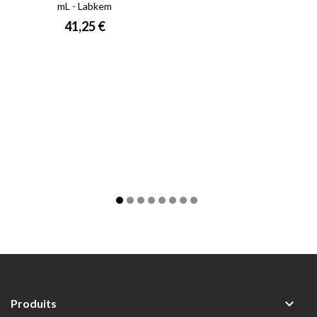
mL - Labkem
Prix
41,25 €

Produits