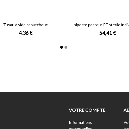
Tuyau à vide caoutchouc
pipette pasteur PE stérile indi
Prix
Prix
4,36 €
54,41 €
VOTRE COMPTE
A
Informations
Vo
personnelles
tr