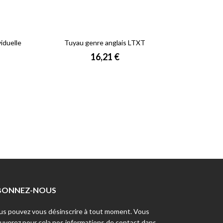
viduelle
Tuyau genre anglais LTXT
Béc
Prix
16,21 €
BONNEZ-NOUS
us pouvez vous désinscrire à tout moment. Vous
ouverez pour cela nos informations de contact dans