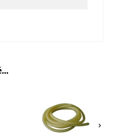
...
