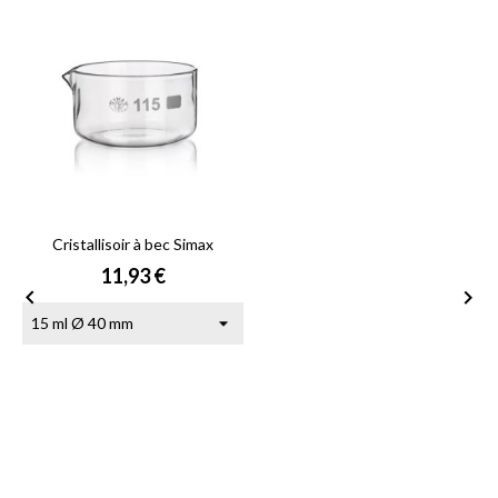
Cristallisoir à bec Simax
Prix
11,93 €

